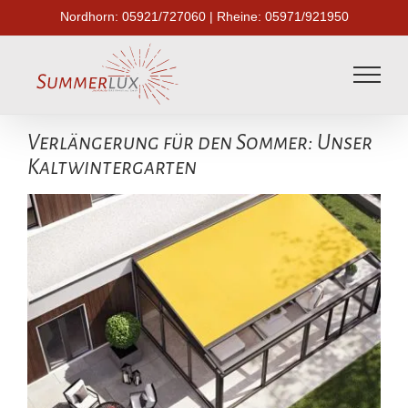
Skip
Nordhorn:
05921/727060
| Rheine:
05971/921950
to
content
Verlängerung für den Sommer: Unser
Kaltwintergarten
Zeige
grösseres
Bild