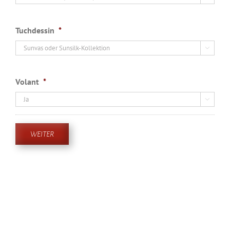
Tuchdessin
*

Volant
*

WEITER