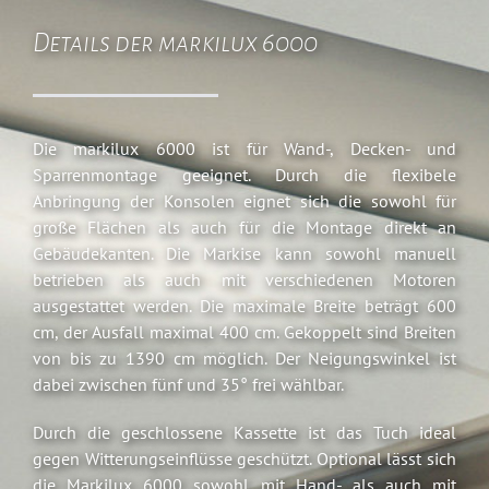
Details der markilux 6000
Die markilux 6000 ist für Wand-, Decken- und
Sparrenmontage geeignet. Durch die flexibele
Anbringung der Konsolen eignet sich die sowohl für
große Flächen als auch für die Montage direkt an
Gebäudekanten. Die Markise kann sowohl manuell
betrieben als auch mit verschiedenen Motoren
ausgestattet werden. Die maximale Breite beträgt 600
cm, der Ausfall maximal 400 cm. Gekoppelt sind Breiten
von bis zu 1390 cm möglich. Der Neigungswinkel ist
dabei zwischen fünf und 35° frei wählbar.
Durch die geschlossene Kassette ist das Tuch ideal
gegen Witterungseinflüsse geschützt. Optional lässt sich
die Markilux 6000 sowohl mit Hand- als auch mit