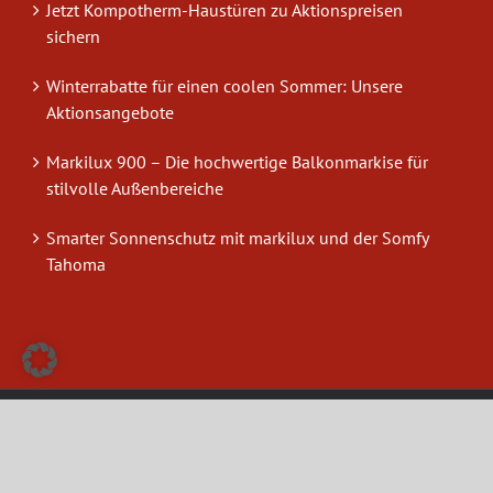
Jetzt Kompotherm-Haustüren zu Aktionspreisen
sichern
Winterrabatte für einen coolen Sommer: Unsere
Aktionsangebote
Markilux 900 – Die hochwertige Balkonmarkise für
stilvolle Außenbereiche
Smarter Sonnenschutz mit markilux und der Somfy
Tahoma
Copyright 2026
B&S Metallbau GmbH
|
Impressum
|
Datenschutz
|
AGB
|
Unternehmensinformationen