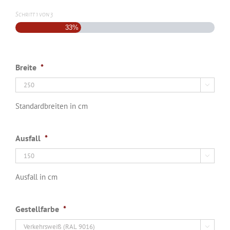
Schritt
1
von
3
33%
Breite
*

Standardbreiten in cm
Ausfall
*

Ausfall in cm
Gestellfarbe
*
