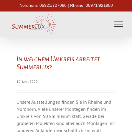
Skip
Nordhorn:
05921/727060
| Rheine:
05971/921950
to
content
In welchem Umkreis arbeitet
Summerlux?
10. Jan.. 2020
Unsere Ausstellungen finden Sie in Rheine und
Nordhorn. Viele unserer Montagen finden im
Umkreis von 50 km hierum statt. Gerade bei
größeren Projekten sind aber auch Montagen mit
längeren Anfahrten wirtschaftlich sinnvoll