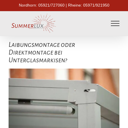
Skip
Nordhorn:
05921/727060
| Rheine:
05971/921950
to
content
Laibungsmontage oder
Direktmontage bei
Unterglasmarkisen?
Zeige
grösseres
Bild