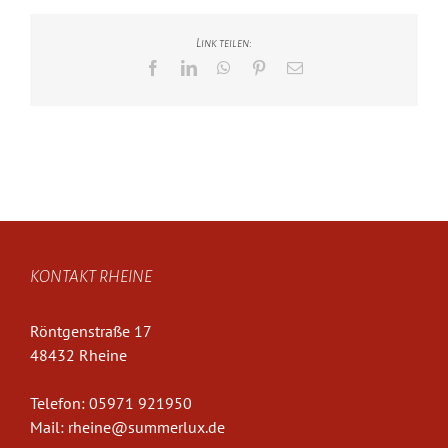
Link teilen:
Facebook
LinkedIn
WhatsApp
Pinterest
E-
Mail
KONTAKT RHEINE
Röntgenstraße 17
48432 Rheine
Telefon:
05971 921950
Mail:
rheine@summerlux.de