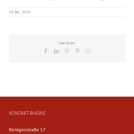
10. Jan.. 2020
Link teilen:
Facebook
LinkedIn
WhatsApp
Pinterest
E-
Mail
KONTAKT RHEINE
Röntgenstraße 17