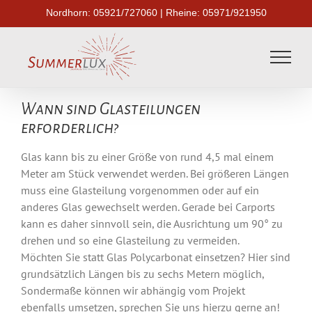
Skip
Nordhorn:
05921/727060
| Rheine:
05971/921950
to
content
Wann sind Glasteilungen
erforderlich?
Glas kann bis zu einer Größe von rund 4,5 mal einem
Meter am Stück verwendet werden. Bei größeren Längen
muss eine Glasteilung vorgenommen oder auf ein
anderes Glas gewechselt werden. Gerade bei Carports
kann es daher sinnvoll sein, die Ausrichtung um 90° zu
drehen und so eine Glasteilung zu vermeiden.
Möchten Sie statt Glas Polycarbonat einsetzen? Hier sind
grundsätzlich Längen bis zu sechs Metern möglich,
Sondermaße können wir abhängig vom Projekt
ebenfalls umsetzen, sprechen Sie uns hierzu gerne an!